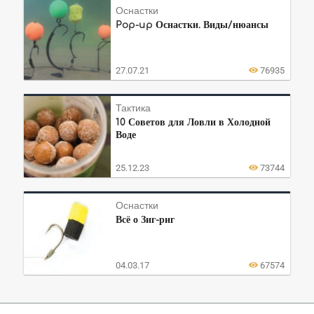
Оснастки
Pop-up Оснастки. Виды/нюансы
27.07.21
76935
Тактика
10 Советов для Ловли в Холодной
Воде
25.12.23
73744
Оснастки
Всё о Зиг-риг
04.03.17
67574