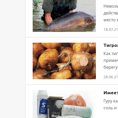
Невозм
действ
место 
18.07.2
Тигро
Как ти
примеч
берегу
28.06.2
Имеет
Гуру к
соль и