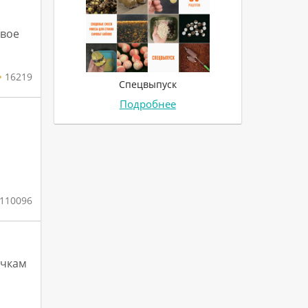
евое
16219
Спецвыпуск
Подробнее
110096
очкам