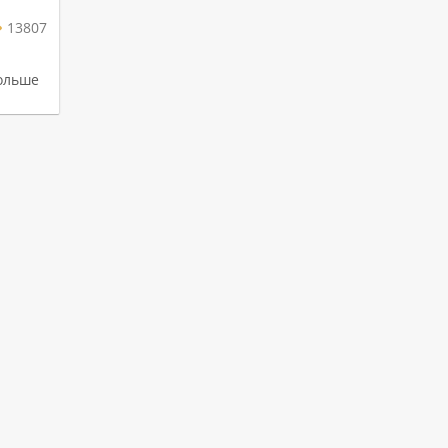
13807
ольше
Последний выпуск
аму
Спецвыпуск
Подробнее
ru