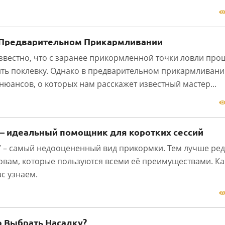
1
 Предварительном Прикармливании
звестно, что с заранее прикормленной точки ловли про
ть поклевку. Однако в предварительном прикармливани
нюансов, о которых нам расскажет известный мастер...
1
 – идеальный помощник для коротких сессий
” – самый недооцененный вид прикормки. Тем лучше ре
вам, которые пользуются всеми её преимуществами. К
ас узнаем.
1
 Выбрать Насадку?