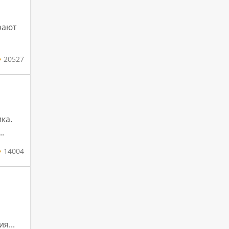
рают
20527
ка.
.
14004
я...