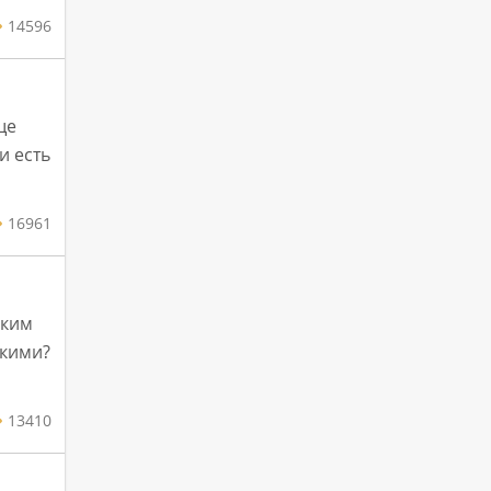
14596
ще
и есть
16961
дким
акими?
13410