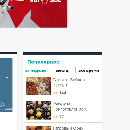
Популярное
за неделю
месяц
всё время
Самокат Бойлов
Часть 1
144
Кукуруза
Приготовление /...
77
Тигровый Орех.