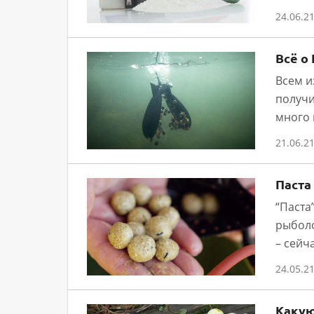
24.06.2
Всё о
Всем и
получи
много 
21.06.2
Паста
“Паста
рыболо
– сейч
24.05.2
Какую