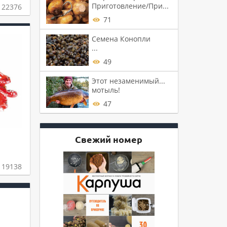
Приготовление/При...
22376
71
Семена Конопли
...
49
Этот незаменимый...
мотыль!
47
Свежий номер
19138