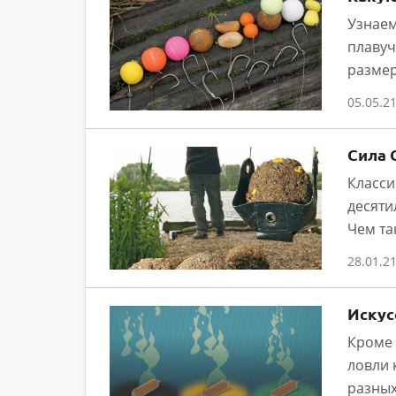
Узнаем
плавуч
размер
05.05.2
Сила 
Класси
десяти
Чем та
28.01.2
Искус
Кроме 
ловли 
разных