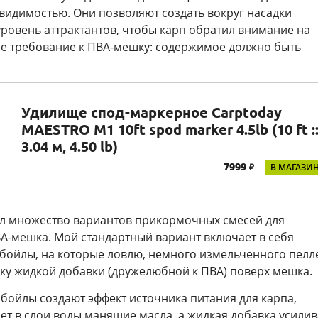
видимостью. Они позволяют создать вокруг насадки
ровень аттрактантов, чтобы карп обратил внимание на
ное требование к ПВА-мешку: содержимое должно быть
Удилище спод-маркерное Carptoday
MAESTRO M1 10ft spod marker 4.5lb (10 ft :
3.04 м, 4.50 lb)
7999
₽
В МАГАЗИ
л множество вариантов прикормочных смесей для
А-мешка. Мой стандартный вариант включает в себя
бойлы, на которые ловлю, немного измельченного пелл
ку жидкой добавки (дружелюбной к ПВА) поверх мешка.
бойлы создают эффект источника питания для карпа,
ет в слои воды манящие масла, а жидкая добавка усилив