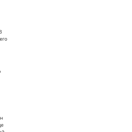
В
 его
о
он
де
ой