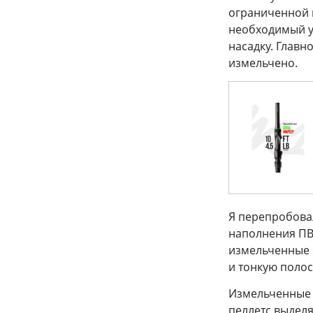
ограниченной 
необходимый у
насадку. Глав
измельчено.
Я перепробова
наполнения ПВ
измельченные 
и тонкую полос
Измельченные 
пеллетс выделя