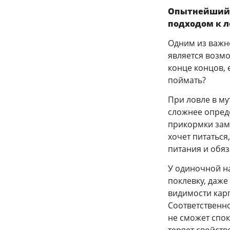
Опытнейший т
подходом к л
Одним из важн
является возм
конце концов, е
поймать?
При ловле в му
сложнее опред
прикормки заме
хочет питаться
питания и обяз
У одиночной н
поклевку, даже
видимости карп
Соответственно
не сможет спок
теряет свойств