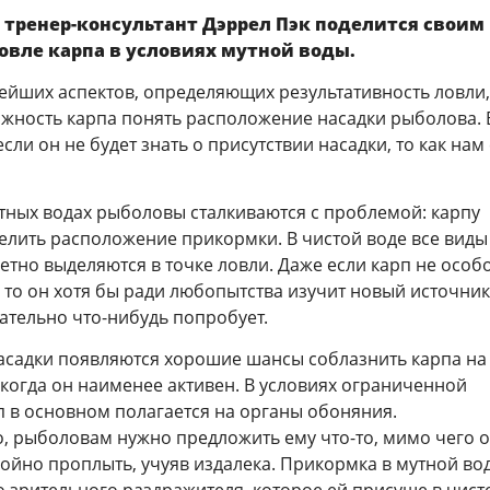
ренер-консультант Дэррел Пэк поделится своим
овле карпа в условиях мутной воды.
ейших аспектов, определяющих результативность ловли,
ожность карпа понять расположение насадки рыболова. 
сли он не будет знать о присутствии насадки, то как нам
тных водах рыболовы сталкиваются с проблемой: карпу
елить расположение прикормки. В чистой воде все виды
тно выделяются в точке ловли. Даже если карп не особ
, то он хотя бы ради любопытства изучит новый источник
ательно что-нибудь попробует.
асадки появляются хорошие шансы соблазнить карпа на
 когда он наименее активен. В условиях ограниченной
 в основном полагается на органы обоняния.
, рыболовам нужно предложить ему что-то, мимо чего 
ойно проплыть, учуяв издалека. Прикормка в мутной во
о зрительного раздражителя, которое ей присуще в чист