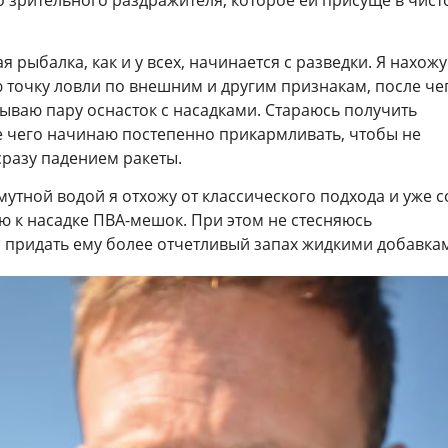
я рыбалка, как и у всех, начинается с разведки. Я нахожу
 точку ловли по внешним и другим признакам, после че
ываю пару оснасток с насадками. Стараюсь получить
е чего начинаю постепенно прикармливать, чтобы не
сразу падением ракеты.
мутной водой я отхожу от классического подхода и уже с
ю к насадке ПВА-мешок. При этом не стесняюсь
 придать ему более отчетливый запах жидкими добавка