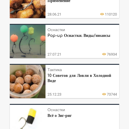
Применение
28.06.21
110120
Оснастки
Pop-up Оснастки. Виды/нюансы
27.07.21
76934
Тактика
10 Советов для Ловли в Холодной
Воде
25.12.23
73744
Оснастки
Всё о Зиг-риг