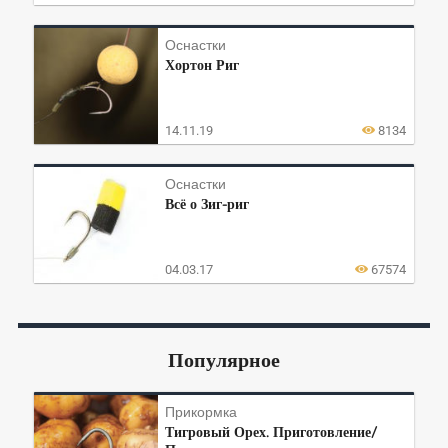
Оснастки
Хортон Риг
14.11.19
8134
Оснастки
Всё о Зиг-риг
04.03.17
67574
Популярное
Прикормка
Тигровый Орех. Приготовление/