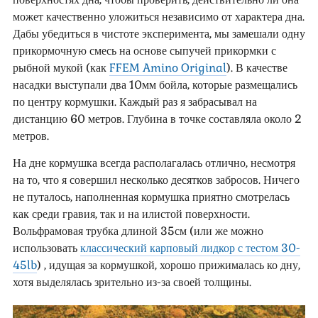
может качественно уложиться независимо от характера дна.
Дабы убедиться в чистоте эксперимента, мы замешали одну
прикормочную смесь на основе сыпучей прикормки с
рыбной мукой (как
FFEM Amino Original
). В качестве
насадки выступали два 10мм бойла, которые размещались
по центру кормушки. Каждый раз я забрасывал на
дистанцию 60 метров. Глубина в точке составляла около 2
метров.
На дне кормушка всегда располагалась отлично, несмотря
на то, что я совершил несколько десятков забросов. Ничего
не путалось, наполненная кормушка приятно смотрелась
как среди гравия, так и на илистой поверхности.
Вольфрамовая трубка длиной 35см (или же можно
использовать
классический карповый лидкор с тестом 30-
45lb
) , идущая за кормушкой, хорошо прижималась ко дну,
хотя выделялась зрительно из-за своей толщины.