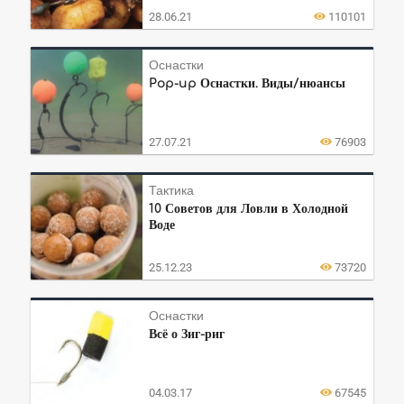
28.06.21
110101
Оснастки
Pop-up Оснастки. Виды/нюансы
27.07.21
76903
Тактика
10 Советов для Ловли в Холодной
Воде
25.12.23
73720
Оснастки
Всё о Зиг-риг
04.03.17
67545