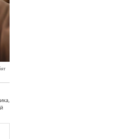
бят
ика,
ей