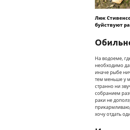
Люк Стивенсо
буйствуют рак
Обильн
На водоеме, гд
необходимо да
иначе рыбе ни
тем меньше у м
странно ни зву
собранием разб
раки не дополз
прикармливаю, 
хочу отдать од