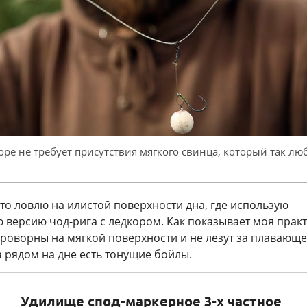
оре не требует присутствия мягкого свинца, который так лю
то ловлю на илистой поверхности дна, где использую
версию чод-рига с ледкором. Как показывает моя практ
проворны на мягкой поверхности и не лезут за плавающ
а рядом на дне есть тонущие бойлы.
Удилище спод-маркерное 3-х частное