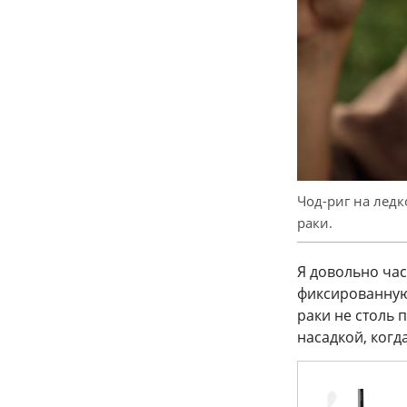
Чод-риг на ледк
раки.
Я довольно час
фиксированную 
раки не столь 
насадкой, когд