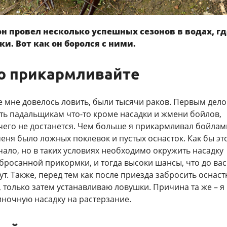
н провел несколько успешных сезонов в водах, гд
и. Вот как он боролся с ними.
о прикармливайте
е мне довелось ловить, были тысячи раков. Первым дел
ть падальщикам что-то кроме насадки и жмени бойлов,
чего не достанется. Чем больше я прикармливал бойлам
еня было ложных поклевок и пустых оснасток. Как бы эт
чало, но в таких условиях необходимо окружить насадку
росанной прикормки, и тогда высоки шансы, что до вас
ут. Также, перед тем как после приезда забросить оснастк
только затем устанавливаю ловушки. Причина та же – я
иночную насадку на растерзание.