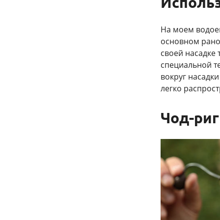
Использ
На моем водоем
основном рано 
своей насадке 
специальной те
вокруг насадки
легко распрост
Чод-риг