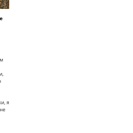
е
ом
и,
о
и, я
 не