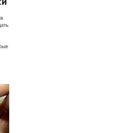
ки
 в
дать
орые