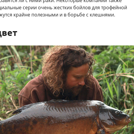
равятся ли с ними раки. Некоторые компании также
циальные серии очень жестких бойлов для трофейной
жутся крайне полезными и в борьбе с клешнями.
цвет