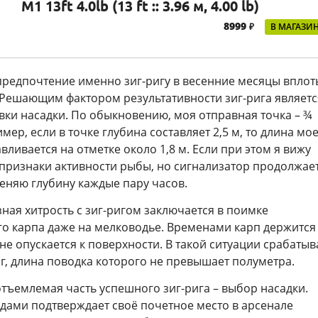
M1 13ft 4.0lb (13 ft :: 3.96 м, 4.00 lb)
8999
₽
В МАГАЗИ
предпочтение именно зиг-ригу в весенние месяцы вплот
 Решающим фактором результативности зиг-рига являетс
вки насадки. По обыкновению, моя отправная точка – ¾
мер, если в точке глубина составляет 2,5 м, то длина мо
авливается на отметке около 1,8 м. Если при этом я вижу
 признаки активности рыбы, но сигнализатор продолжае
меняю глубину каждые пару часов.
ная хитрость с зиг-ригом заключается в поимке
о карпа даже на мелководье. Временами карп держится
 не опускается к поверхности. В такой ситуации срабатыв
иг, длина поводка которого не превышает полуметра.
тъемлемая часть успешного зиг-рига – выбор насадки.
дами подтверждает своё почетное место в арсенале