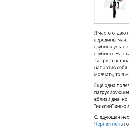
Я часто отдаю 
середины мая.
глубина устано
глубины. Напри
зиг-рига остан
напротив себя
молчать, то я 
Ещё одна полез
патрулирующег
вблизи дна, но
“низкий” зиг-р
Следующая нео
Черная пена
го