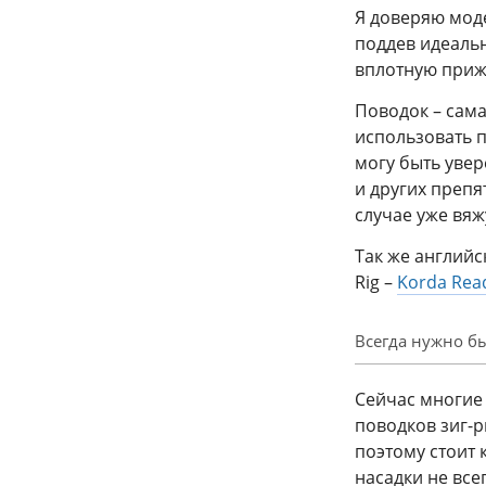
Я доверяю мо
поддев идеальн
вплотную приж
Поводок – сама
использовать 
могу быть увер
и других препя
случае уже вяж
Так же английс
Rig –
Korda Read
Всегда нужно бы
Сейчас многие
поводков зиг-р
поэтому стоит 
насадки не все