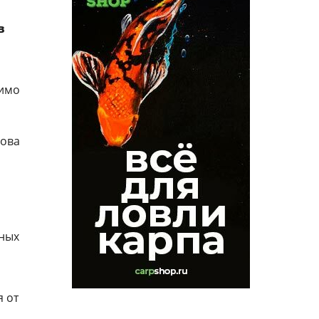
в
димо
лова
о
чных
я от