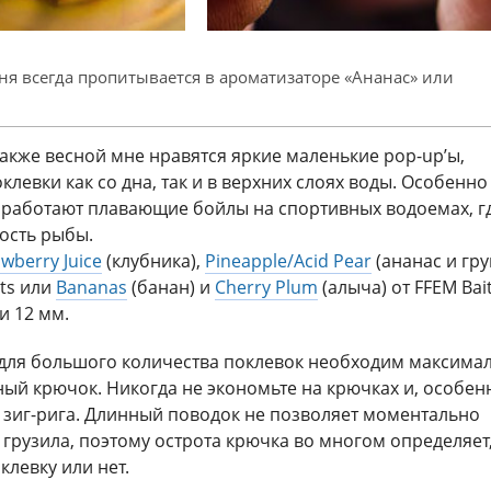
ня всегда пропитывается в ароматизаторе «Ананас» или
также весной мне нравятся яркие маленькие pop-up’ы,
левки как со дна, так и в верхних слоях воды. Особенно
 работают плавающие бойлы на спортивных водоемах, г
ость рыбы.
awberry Juice
(клубника),
Pineapple/Acid Pear
(ананас и гр
its или
Bananas
(банан) и
Cherry Plum
(алыча) от FFEM Bait
и 12 мм.
 для большого количества поклевок необходим максима
ый крючок. Никогда не экономьте на крючках и, особен
 зиг-рига. Длинный поводок не позволяет моментально
 грузила, поэтому острота крючка во многом определяет
клевку или нет.