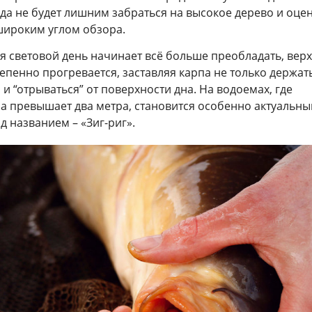
да не будет лишним забраться на высокое дерево и оце
широким углом обзора.
я световой день начинает всё больше преобладать, вер
епенно прогревается, заставляя карпа не только держат
 и “отрываться” от поверхности дна. На водоемах, где
а превышает два метра, становится особенно актуальн
д названием – «Зиг-риг».