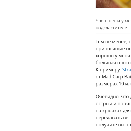
Часть пены у ме
подсластителе.
Тем не менее, 
приносящие пок
хорошо у меня
большая плотн
К примеру:
Str
от Mad Carp Ba
размерах 10 ил
Очевидно, что
острый и прочн
на крючках для
передавать вес
получите вы по