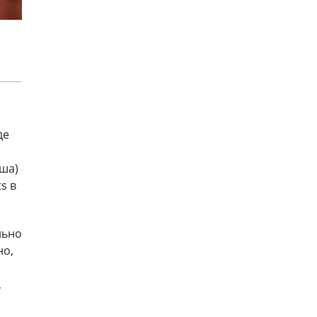
де
уша)
s в
льно
но,
,