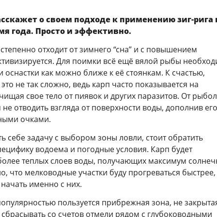
асскажет о своем подходе к применению зиг-рига 
мя года. Просто и эффективно.
степенно отходит от зимнего “сна” и с повышением
ктивизируется. Для поимки всё ещё вялой рыбы необхо
и оснастки как можно ближе к её стоянкам. К счастью,
 это не так сложно, ведь карп часто показывается на
чищая свое тело от пиявок и других паразитов. От рыбо
 не отводить взгляда от поверхности воды, дополнив ег
ными очками.
ь себе задачу с выбором зоны ловли, стоит обратить
ецифику водоема и погодные условия. Карп будет
более теплых слоев воды, получающих максимум солне
о, что мелководные участки буду прогреваться быстрее,
начать именно с них.
опулярностью пользуется прибрежная зона, не закрыта
 сбрасывать со счетов отмели рядом с глубоководными