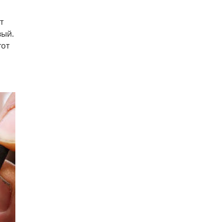
т
вый.
тот