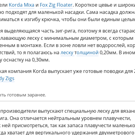
дели
Korda Mixa
и
Fox Zig Floater
. Короткое цевье и широк
о подходят для маленькой насадки. Сама насадка должн
иматься к изгибу крючка, чтобы они были единым целы
я выделяющаяся часть зиг-рига, поэтому я всегда стара
плавающую леску с минимальным диаметром, с которым
енным в монтаже. Если в зоне ловли нет водорослей, ко
тствий, то я полагаюсь на
леску
т
олщиной
0,20мм. В ино
у оснастку на 0,30мм.
кая компания Korda выпускает уже готовые поводки для 
y Zigs
ть готовым заранее.
 производители выпускают специальную леску для вязан
ига. Она отличается нейтральным уровнем плавучести,
к ней присмотреться, так как запаса плавучести маленьк
гда хватает для вертикального удержания двухметрового