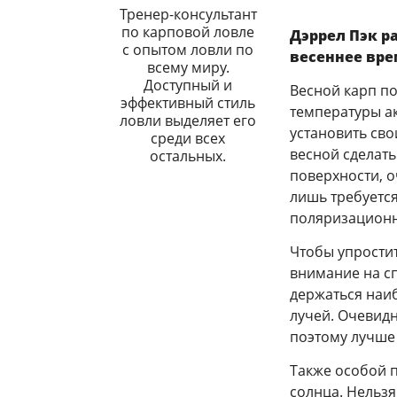
Тренер-консультант
по карповой ловле
Дэррел Пэк р
с опытом ловли по
весеннее вре
всему миру.
Доступный и
Весной карп по
эффективный стиль
температуры а
ловли выделяет его
установить сво
среди всех
весной сделать
остальных.
поверхности, о
лишь требуется
поляризацион
Чтобы упростит
внимание на сп
держаться наи
лучей. Очевидн
поэтому лучше 
Также особой п
солнца. Нельзя