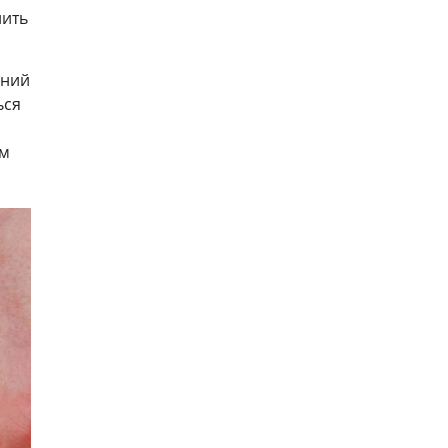
нить
хний
ься
ым